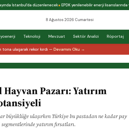
da İstanbul'da düzenlenecek
EPDK yenilenebilir enerji lisanslarında yeni 
8 Ağustos 2026 Cumartesi
iyoenerji
Teknoloji
Mevzuat
Sektör Analizi
Röportaj
 tona ulaşarak rekor kırdı —
Devamını Oku →
l Hayvan Pazarı: Yatırım
otansiyeli
lar büyüklüğe ulaşırken Türkiye bu pastadan ne kadar pay
segmentlerinde yatırım fırsatları.