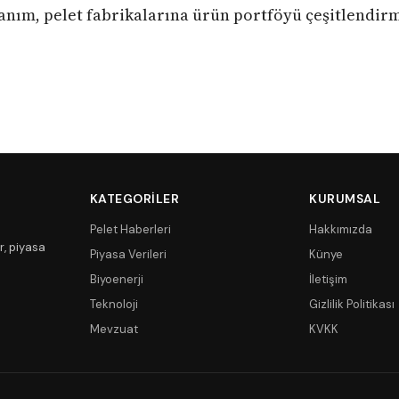
lanım, pelet fabrikalarına ürün portföyü çeşitlendir
KATEGORILER
KURUMSAL
Pelet Haberleri
Hakkımızda
r, piyasa
Piyasa Verileri
Künye
Biyoenerji
İletişim
Teknoloji
Gizlilik Politikası
Mevzuat
KVKK