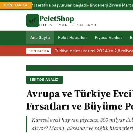
Yeni ENplus A1 sertifika başvuruları başladı
Biyoenerji Zirvesi Mart ayın
SON DAKİKA
PeletShop
🌿
PELET VE BIYOENERJI PLATFORMU
Ana Sayfa
Pelet Haberleri
Piyasa Verileri
B
Türkiye pelet üretimi 2024'te 2,8 milyon
SON DAKİKA
Ana Sayfa
›
Sektör Analizi
SEKTÖR ANALIZI
Avrupa ve Türkiye Evci
Fırsatları ve Büyüme P
Küresel evcil hayvan piyasası 300 milyar do
alıyor? Mama, aksesuar ve sağlık hizmetleri 