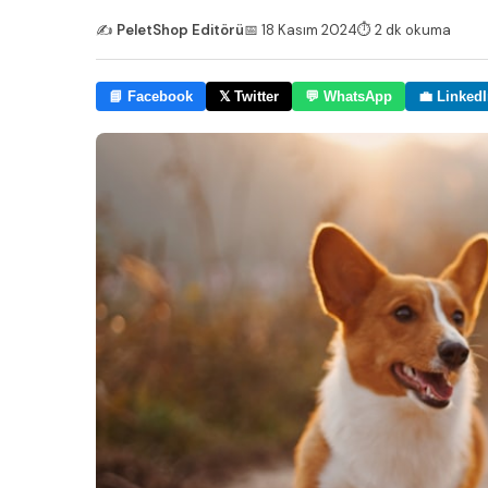
✍️
PeletShop Editörü
📅
18 Kasım 2024
⏱️
2
dk okuma
📘 Facebook
𝕏 Twitter
💬 WhatsApp
💼 Linked