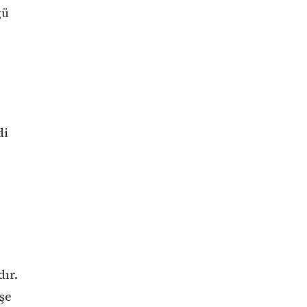
ğü
di
ır.
şe