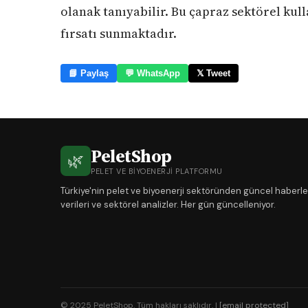
olanak tanıyabilir. Bu çapraz sektörel kul
fırsatı sunmaktadır.
📘 Paylaş
💬 WhatsApp
𝕏 Tweet
PeletShop
🌿
PELET VE BIYOENERJI PLATFORMU
Türkiye'nin pelet ve biyoenerji sektöründen güncel haberle
verileri ve sektörel analizler. Her gün güncelleniyor.
© 2025 PeletShop. Tüm hakları saklıdır. |
[email protected]