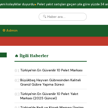
kolaylıklar duyurdu
Pelet yakıt satışları geçen yıla göre yüzde 34 arttı
⚙ Admin
🔥 İlgili Haberler
01
Türkiye'nin En Güvenilir 10 Pelet Markası
02
Büyükbaş Hayvan Gübresinden Kaliteli
Granül Gübre Yapma Süreci
03
Türkiye'nin En Güvenilir 10 Pelet Yakıt
Markası (2025 Güncel)
04
Türkiye'de Kedi ve Köpek Maması Üretim