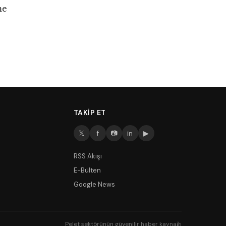
me
TAKIP ET
𝕏
f
📷
in
▶
RSS Akışı
E-Bülten
Google News
Pelet sektörünün güvenilir haber kaynağı