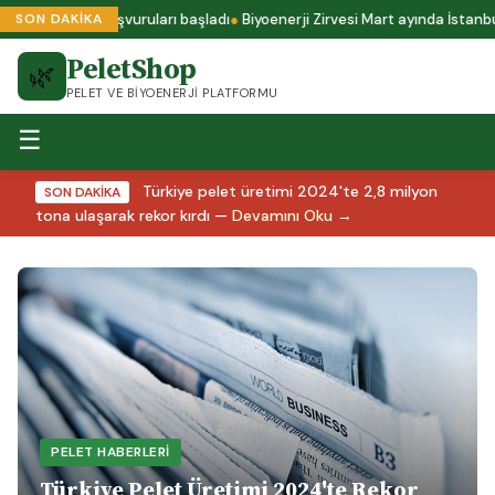
1 sertifika başvuruları başladı
Biyoenerji Zirvesi Mart ayında İstanbul'
SON DAKİKA
PeletShop
🌿
PELET VE BIYOENERJI PLATFORMU
☰
Türkiye pelet üretimi 2024'te 2,8 milyon
SON DAKİKA
tona ulaşarak rekor kırdı —
Devamını Oku →
PELET HABERLERI
Türkiye Pelet Üretimi 2024'te Rekor