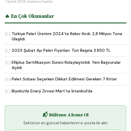
* Şubat 2025 ortalama fiyatlar
🔥 En Çok Okunanlar
01
Türkiye Pelet Üretimi 2024'te Rekor Kırdı: 2,8 Milyon Tona
Ulaşıldı
02
2025 Şubat Ayı Pelet Fiyatları: Ton Başına 3.850 TL
03
ENplus Sertifikasyon Süreci Kolaylaştırıldı: Yeni Başvurular
Açıldı
04
Pelet Sobası Seçerken Dikkat Edilmesi Gereken 7 Kriter
05
Biyokütle Enerji Zirvesi Mart'ta İstanbul'da
📬 Bültene Abone Ol
Sektörün en güncel haberlerini e-posta ile alın