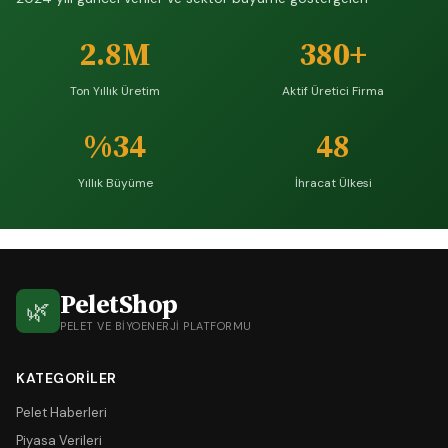
2.8M
380+
Ton Yıllık Üretim
Aktif Üretici Firma
%34
48
Yıllık Büyüme
İhracat Ülkesi
PeletShop
🌿
PELET VE BIYOENERJI PLATFORMU
KATEGORILER
Pelet Haberleri
Piyasa Verileri