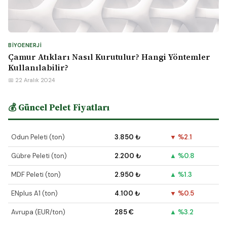
BIYOENERJI
Çamur Atıkları Nasıl Kurutulur? Hangi Yöntemler
Kullanılabilir?
📅 22 Aralık 2024
💰 Güncel Pelet Fiyatları
Odun Peleti (ton)
3.850 ₺
▼ %2.1
Gübre Peleti (ton)
2.200 ₺
▲ %0.8
MDF Peleti (ton)
2.950 ₺
▲ %1.3
ENplus A1 (ton)
4.100 ₺
▼ %0.5
Avrupa (EUR/ton)
285 €
▲ %3.2