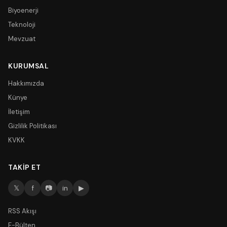
Biyoenerji
Teknoloji
Mevzuat
KURUMSAL
Hakkımızda
Künye
İletişim
Gizlilik Politikası
KVKK
TAKIP ET
𝕏
f
📷
in
▶
RSS Akışı
E-Bülten