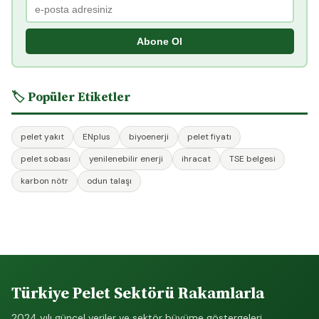
Abone Ol
🏷️ Popüler Etiketler
pelet yakıt
ENplus
biyoenerji
pelet fiyatı
pelet sobası
yenilenebilir enerji
ihracat
TSE belgesi
karbon nötr
odun talaşı
Türkiye Pelet Sektörü Rakamlarla
2024 yılı güncel veriler ve sektör büyüme göstergeleri