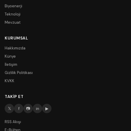
Biyoenerji
Teknoloji
Mevzuat
KURUMSAL
Hakkımızda
Künye
İletişim
Gizlilik Politikası
KVKK
TAKIP ET
𝕏
f
📷
in
▶
RSS Akışı
E-Bülten