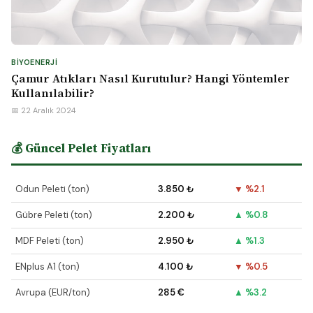
BIYOENERJI
Çamur Atıkları Nasıl Kurutulur? Hangi Yöntemler
Kullanılabilir?
📅 22 Aralık 2024
💰 Güncel Pelet Fiyatları
Odun Peleti (ton)
3.850 ₺
▼ %2.1
Gübre Peleti (ton)
2.200 ₺
▲ %0.8
MDF Peleti (ton)
2.950 ₺
▲ %1.3
ENplus A1 (ton)
4.100 ₺
▼ %0.5
Avrupa (EUR/ton)
285 €
▲ %3.2