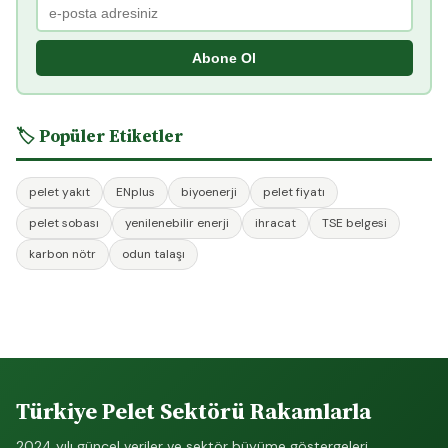
Abone Ol
🏷️ Popüler Etiketler
pelet yakıt
ENplus
biyoenerji
pelet fiyatı
pelet sobası
yenilenebilir enerji
ihracat
TSE belgesi
karbon nötr
odun talaşı
Türkiye Pelet Sektörü Rakamlarla
2024 yılı güncel veriler ve sektör büyüme göstergeleri