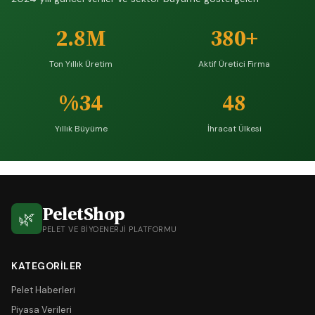
2.8M
380+
Ton Yıllık Üretim
Aktif Üretici Firma
%34
48
Yıllık Büyüme
İhracat Ülkesi
PeletShop
🌿
PELET VE BIYOENERJI PLATFORMU
KATEGORILER
Pelet Haberleri
Piyasa Verileri