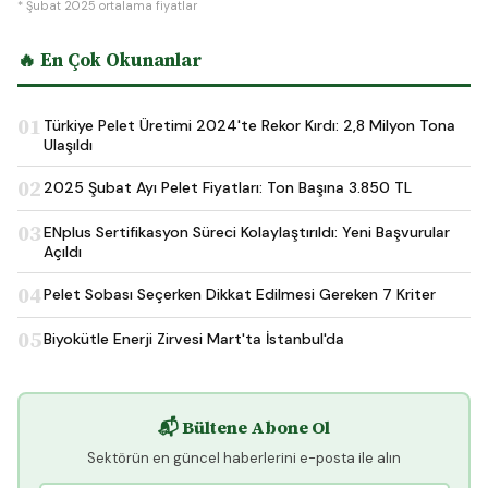
* Şubat 2025 ortalama fiyatlar
🔥 En Çok Okunanlar
01
Türkiye Pelet Üretimi 2024'te Rekor Kırdı: 2,8 Milyon Tona
Ulaşıldı
02
2025 Şubat Ayı Pelet Fiyatları: Ton Başına 3.850 TL
03
ENplus Sertifikasyon Süreci Kolaylaştırıldı: Yeni Başvurular
Açıldı
04
Pelet Sobası Seçerken Dikkat Edilmesi Gereken 7 Kriter
05
Biyokütle Enerji Zirvesi Mart'ta İstanbul'da
📬 Bültene Abone Ol
Sektörün en güncel haberlerini e-posta ile alın