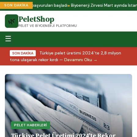
s A1 sertifika başvuruları başladı
Biyoenerji Zirvesi Mart ayında İstanb
SON DAKİKA
PeletShop
🌿
PELET VE BIYOENERJI PLATFORMU
☰
Türkiye pelet üretimi 2024'te 2,8 milyon
SON DAKİKA
tona ulaşarak rekor kırdı —
Devamını Oku →
PELET HABERLERI
Türkiye Pelet Üretimi 2024'te Rekor