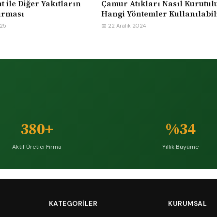
ıt ile Diğer Yakıtların
Çamur Atıkları Nasıl Kurutul
ırması
Hangi Yöntemler Kullanılabil
025
📅 22 Aralık 2024
380+
%34
Aktif Üretici Firma
Yıllık Büyüme
KATEGORILER
KURUMSAL