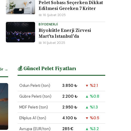
Pelet Sobası Seçerken Dikkat
Edilmesi Gereken 7 Kriter
📅 16 Şubat 2025
BIYOENERJI
Biyokütle Enerji Zirvesi
Mart'ta İstanbul'da
📅 14 Şubat 2025
💰 Güncel Pelet Fiyatları
ör →
Odun Peleti (ton)
3.850 ₺
▼ %2.1
Gübre Peleti (ton)
2.200 ₺
▲ %0.8
MDF Peleti (ton)
2.950 ₺
▲ %1.3
ENplus A1 (ton)
4.100 ₺
▼ %0.5
Avrupa (EUR/ton)
285 €
▲ %3.2