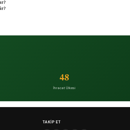
ur?
ir?
48
İhracat Ülkesi
TAKIP ET