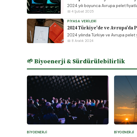
2024 yılı boyunca Avrupa pelet fiyatları
📅 4 Şubat 2025
PIYASA VERILERI
2024 Türkiye'de ve Avrupa'da Pe
2024 yılında Türkiye ve Avrupa pelet yak
📅 8 Aralık 2024
🌱 Biyoenerji & Sürdürülebilirlik
BIYOENERJI
BIYOENERJI