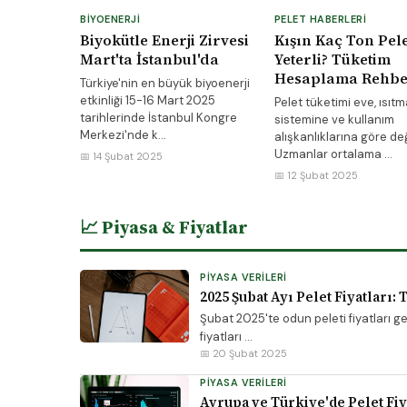
BIYOENERJI
PELET HABERLERI
Biyokütle Enerji Zirvesi
Kışın Kaç Ton Pele
Mart'ta İstanbul'da
Yeterli? Tüketim
Hesaplama Rehbe
Türkiye'nin en büyük biyoenerji
etkinliği 15-16 Mart 2025
Pelet tüketimi eve, ısıtm
tarihlerinde İstanbul Kongre
sistemine ve kullanım
Merkezi'nde k...
alışkanlıklarına göre değ
Uzmanlar ortalama ...
📅 14 Şubat 2025
📅 12 Şubat 2025
📈 Piyasa & Fiyatlar
PIYASA VERILERI
2025 Şubat Ayı Pelet Fiyatları: 
Şubat 2025'te odun peleti fiyatları g
fiyatları ...
📅 20 Şubat 2025
PIYASA VERILERI
Avrupa ve Türkiye'de Pelet Fiy