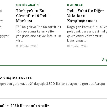
SEKTÖR ANALIZI
BIYOENERJI
t
Türkiye'nin En
Pelet Yakıt ile Diğer
Güvenilir 10 Pelet
Yakıtların
ri
Markası
Karşılaştırması
a
TSE belgeli ve ENplus sertifikalı
Doğalgaz, kömür, fuel-oil v
Türk pelet markaları kalite
pelet yakıt arasındaki maliy
işiyor.
yarışında öne çıkıyor. İşte 2025
çevre etkisi ve verimlilik
yılı ...
kıyaslaması....
📅 10 Şubat 2025
📅 8 Şubat 2025
Ar
Ton Başına 3.850 TL
eçen aya göre yüzde 2,1 düşüşle 3.850 TL/ton seviyesine geriledi. Avrupa
atları 2024: Kapsamlı Analiz