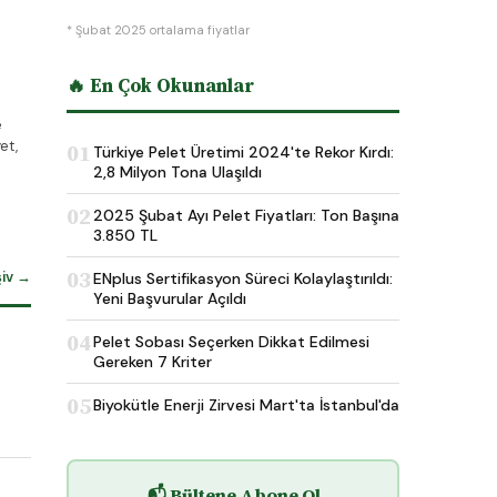
* Şubat 2025 ortalama fiyatlar
🔥 En Çok Okunanlar
e
et,
01
Türkiye Pelet Üretimi 2024'te Rekor Kırdı:
2,8 Milyon Tona Ulaşıldı
02
2025 Şubat Ayı Pelet Fiyatları: Ton Başına
3.850 TL
03
şiv →
ENplus Sertifikasyon Süreci Kolaylaştırıldı:
Yeni Başvurular Açıldı
04
Pelet Sobası Seçerken Dikkat Edilmesi
Gereken 7 Kriter
05
Biyokütle Enerji Zirvesi Mart'ta İstanbul'da
📬 Bültene Abone Ol