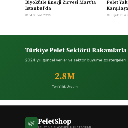
Biyokütle Enerji Zirvesi Mart'ta
Pelet Yak
İstanbul'da
Karşılaşt
📅 14 Şubat 2025
📅 8 Şubat 2
Türkiye Pelet Sektörü Rakamlarla
2024 yılı güncel veriler ve sektör büyüme göstergeleri
2.8M
Ton Yıllık Üretim
PeletShop
🌿
PELET VE BIYOENERJI PLATFORMU