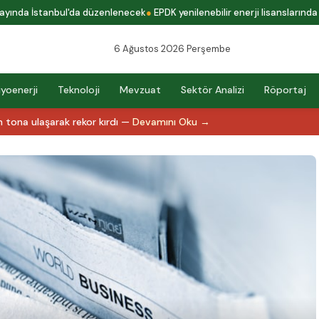
nda İstanbul'da düzenlenecek
EPDK yenilenebilir enerji lisanslarında yeni
6 Ağustos 2026 Perşembe
iyoenerji
Teknoloji
Mevzuat
Sektör Analizi
Röportaj
 tona ulaşarak rekor kırdı —
Devamını Oku →