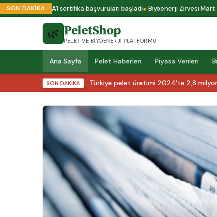
Yeni ENplus A1 sertifika başvuruları başladı
Biyoenerji Zirvesi Mart ayı
SON DAKİKA
PeletShop
🌿
PELET VE BIYOENERJI PLATFORMU
Ana Sayfa
Pelet Haberleri
Piyasa Verileri
B
Türkiye pelet üretimi 2024'te 2,8 milyon
SON DAKİKA