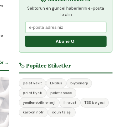
o...
Sektörün en güncel haberlerini e-posta
ile alın
r...
Abone Ol
ör →
🏷️ Popüler Etiketler
pelet yakıt
ENplus
biyoenerji
pelet fiyatı
pelet sobası
yenilenebilir enerji
ihracat
TSE belgesi
karbon nötr
odun talaşı