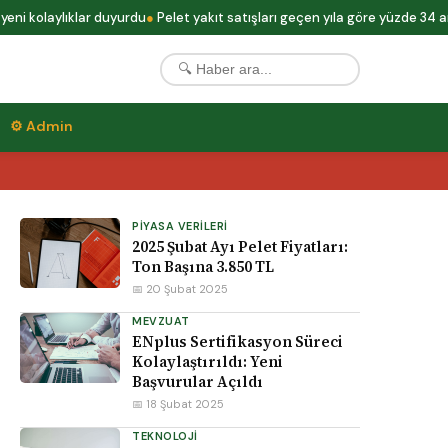
 kolaylıklar duyurdu
Pelet yakıt satışları geçen yıla göre yüzde 34 arttı
⚙ Admin
PIYASA VERILERI
2025 Şubat Ayı Pelet Fiyatları:
Ton Başına 3.850 TL
📅 20 Şubat 2025
MEVZUAT
ENplus Sertifikasyon Süreci
Kolaylaştırıldı: Yeni
Başvurular Açıldı
📅 18 Şubat 2025
TEKNOLOJI