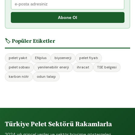
Abone Ol
🏷️ Popüler Etiketler
pelet yakıt
ENplus
biyoenerji
pelet fiyatı
pelet sobası
yenilenebilir enerji
ihracat
TSE belgesi
karbon nötr
odun talaşı
Türkiye Pelet Sektörü Rakamlarla
2024 yılı güncel veriler ve sektör büyüme göstergeleri