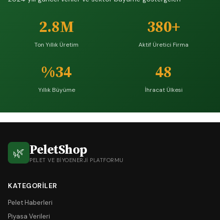
2.8M
380+
Ton Yıllık Üretim
Aktif Üretici Firma
%34
48
Yıllık Büyüme
İhracat Ülkesi
PeletShop
🌿
PELET VE BIYOENERJI PLATFORMU
KATEGORILER
Pelet Haberleri
Piyasa Verileri