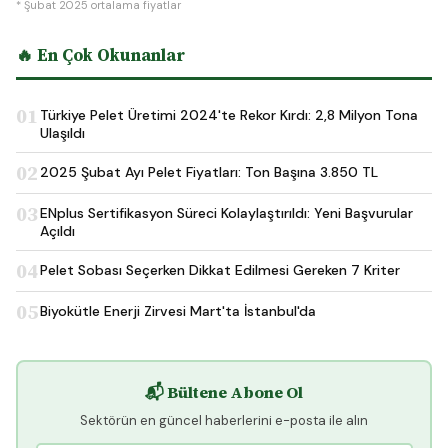
* Şubat 2025 ortalama fiyatlar
🔥 En Çok Okunanlar
01
Türkiye Pelet Üretimi 2024'te Rekor Kırdı: 2,8 Milyon Tona
Ulaşıldı
02
2025 Şubat Ayı Pelet Fiyatları: Ton Başına 3.850 TL
03
ENplus Sertifikasyon Süreci Kolaylaştırıldı: Yeni Başvurular
Açıldı
04
Pelet Sobası Seçerken Dikkat Edilmesi Gereken 7 Kriter
05
Biyokütle Enerji Zirvesi Mart'ta İstanbul'da
📬 Bültene Abone Ol
Sektörün en güncel haberlerini e-posta ile alın