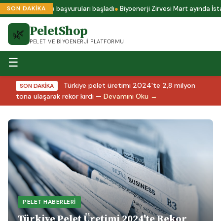
lus A1 sertifika başvuruları başladı
Biyoenerji Zirvesi Mart ayında İsta
SON DAKİKA
PeletShop
🌿
PELET VE BIYOENERJI PLATFORMU
☰
Türkiye pelet üretimi 2024'te 2,8 milyon
SON DAKİKA
tona ulaşarak rekor kırdı —
Devamını Oku →
PELET HABERLERI
Türkiye Pelet Üretimi 2024'te Rekor