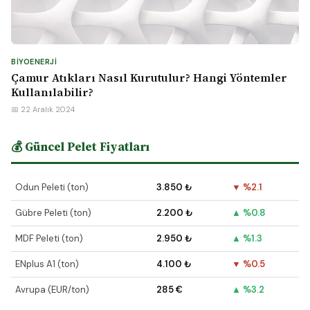
BIYOENERJI
Çamur Atıkları Nasıl Kurutulur? Hangi Yöntemler
Kullanılabilir?
📅 22 Aralık 2024
💰 Güncel Pelet Fiyatları
Odun Peleti (ton)
3.850 ₺
▼ %2.1
Gübre Peleti (ton)
2.200 ₺
▲ %0.8
MDF Peleti (ton)
2.950 ₺
▲ %1.3
ENplus A1 (ton)
4.100 ₺
▼ %0.5
Avrupa (EUR/ton)
285 €
▲ %3.2