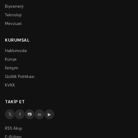
Biyoenerji
Teknoloji
Mevzuat
KURUMSAL
Hakkımızda
Künye
İletişim
Gizlilik Politikası
KVKK
TAKIP ET
𝕏
f
📷
in
▶
RSS Akışı
E-Bülten