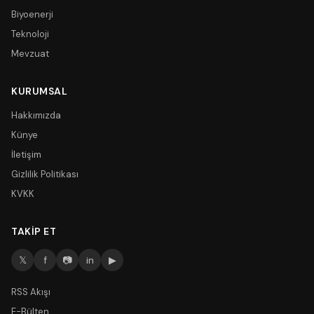
Biyoenerji
Teknoloji
Mevzuat
KURUMSAL
Hakkımızda
Künye
İletişim
Gizlilik Politikası
KVKK
TAKIP ET
𝕏
f
📷
in
▶
RSS Akışı
E-Bülten