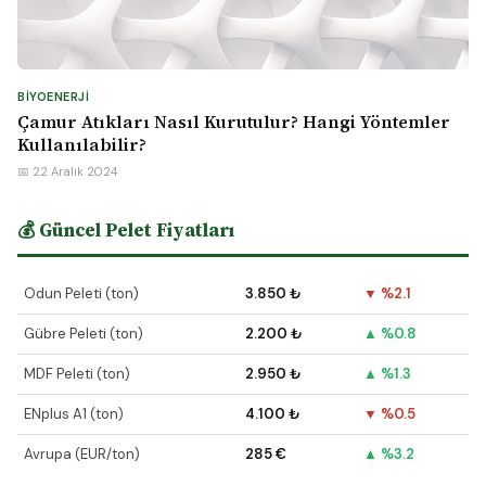
BIYOENERJI
Çamur Atıkları Nasıl Kurutulur? Hangi Yöntemler
Kullanılabilir?
📅 22 Aralık 2024
💰 Güncel Pelet Fiyatları
Odun Peleti (ton)
3.850 ₺
▼ %2.1
Gübre Peleti (ton)
2.200 ₺
▲ %0.8
MDF Peleti (ton)
2.950 ₺
▲ %1.3
ENplus A1 (ton)
4.100 ₺
▼ %0.5
Avrupa (EUR/ton)
285 €
▲ %3.2