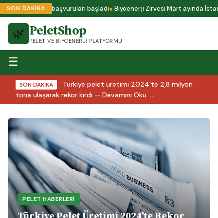
s A1 sertifika başvuruları başladı
Biyoenerji Zirvesi Mart ayında İstanbu
SON DAKİKA
PeletShop
🌿
PELET VE BIYOENERJI PLATFORMU
☰
Türkiye pelet üretimi 2024'te 2,8 milyon
SON DAKİKA
tona ulaşarak rekor kırdı —
Devamını Oku →
PELET HABERLERI
Türkiye Pelet Üretimi 2024'te Rekor