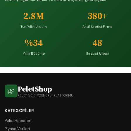
2.8M
380+
Ton Yıllık Üretim
Aktif Üretici Firma
%34
48
Yıllık Büyüme
İhracat Ülkesi
PeletShop
🌿
PELET VE BIYOENERJI PLATFORMU
KATEGORILER
Pelet Haberleri
Piyasa Verileri