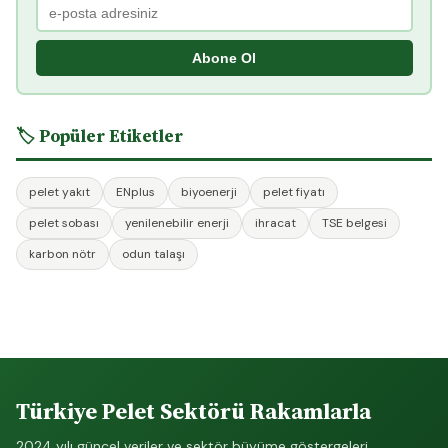
Abone Ol
🏷️ Popüler Etiketler
pelet yakıt
ENplus
biyoenerji
pelet fiyatı
pelet sobası
yenilenebilir enerji
ihracat
TSE belgesi
karbon nötr
odun talaşı
Türkiye Pelet Sektörü Rakamlarla
2024 yılı güncel veriler ve sektör büyüme göstergeleri