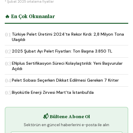
* Şubat 2025 ortalama fiyatlar
🔥 En Çok Okunanlar
01
Türkiye Pelet Üretimi 2024'te Rekor Kırdı: 2,8 Milyon Tona
Ulaşıldı
02
2025 Şubat Ayı Pelet Fiyatları: Ton Başına 3.850 TL
03
ENplus Sertifikasyon Süreci Kolaylaştırıldı: Yeni Başvurular
Açıldı
04
Pelet Sobası Seçerken Dikkat Edilmesi Gereken 7 Kriter
05
Biyokütle Enerji Zirvesi Mart'ta İstanbul'da
📬 Bültene Abone Ol
Sektörün en güncel haberlerini e-posta ile alın