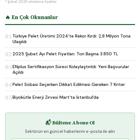
* Şubat 2025 ortalama fiyatlar
🔥 En Çok Okunanlar
01
Türkiye Pelet Üretimi 2024'te Rekor Kırdı: 2,8 Milyon Tona
Ulaşıldı
02
2025 Şubat Ayı Pelet Fiyatları: Ton Başına 3.850 TL
03
ENplus Sertifikasyon Süreci Kolaylaştırıldı: Yeni Başvurular
Açıldı
04
Pelet Sobası Seçerken Dikkat Edilmesi Gereken 7 Kriter
05
Biyokütle Enerji Zirvesi Mart'ta İstanbul'da
📬 Bültene Abone Ol
Sektörün en güncel haberlerini e-posta ile alın