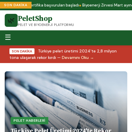
i ENplus A1 sertifika başvuruları başladı
Biyoenerji Zirvesi Mart ayında 
SON DAKİKA
PeletShop
🌿
PELET VE BIYOENERJI PLATFORMU
☰
Türkiye pelet üretimi 2024'te 2,8 milyon
SON DAKİKA
tona ulaşarak rekor kırdı —
Devamını Oku →
PELET HABERLERI
Türkiye Pelet Üretimi 2024'te Rekor