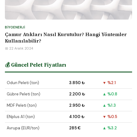
BIYOENERJI
Çamur Atıkları Nasıl Kurutulur? Hangi Yöntemler
Kullanılabilir?
📅 22 Aralık 2024
💰 Güncel Pelet Fiyatları
Odun Peleti (ton)
3.850 ₺
▼ %2.1
Gübre Peleti (ton)
2.200 ₺
▲ %0.8
MDF Peleti (ton)
2.950 ₺
▲ %1.3
ENplus A1 (ton)
4.100 ₺
▼ %0.5
Avrupa (EUR/ton)
285 €
▲ %3.2