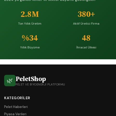
2.8M
380+
Ton Yıllık Üretim
Aktif Üretici Firma
%34
48
Yıllık Büyüme
İhracat Ülkesi
PeletShop
🌿
PELET VE BIYOENERJI PLATFORMU
KATEGORILER
Pelet Haberleri
Piyasa Verileri