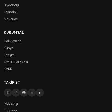
Biyoenerji
Teknoloji
Mevzuat
KURUMSAL
Hakkımızda
Künye
İletişim
Gizlilik Politikası
KVKK
TAKIP ET
𝕏
f
📷
in
▶
RSS Akışı
E-Bülten