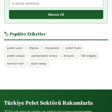
Abone Ol
🏷️ Popüler Etiketler
pelet yakıt
ENplus
biyoenerji
pelet fiyatı
pelet sobası
yenilenebilir enerji
ihracat
TSE belgesi
karbon nötr
odun talaşı
Türkiye Pelet Sektörü Rakamlarla
2024 yılı güncel veriler ve sektör büyüme göstergeleri