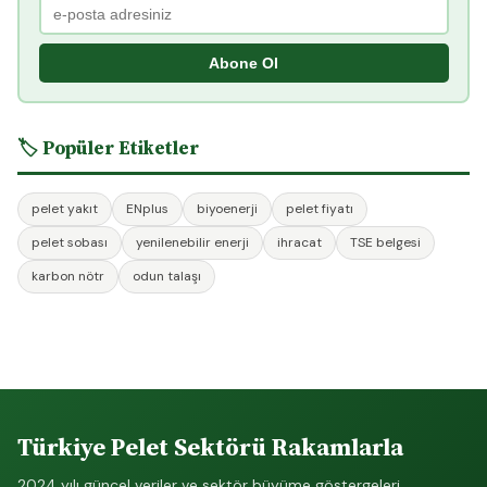
Abone Ol
🏷️ Popüler Etiketler
pelet yakıt
ENplus
biyoenerji
pelet fiyatı
pelet sobası
yenilenebilir enerji
ihracat
TSE belgesi
karbon nötr
odun talaşı
Türkiye Pelet Sektörü Rakamlarla
2024 yılı güncel veriler ve sektör büyüme göstergeleri