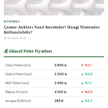
BIYOENERJI
Çamur Atıkları Nasıl Kurutulur? Hangi Yöntemler
Kullanılabilir?
📅 22 Aralık 2024
💰 Güncel Pelet Fiyatları
Odun Peleti (ton)
3.850 ₺
▼ %2.1
Gübre Peleti (ton)
2.200 ₺
▲ %0.8
MDF Peleti (ton)
2.950 ₺
▲ %1.3
ENplus A1 (ton)
4.100 ₺
▼ %0.5
Avrupa (EUR/ton)
285 €
▲ %3.2