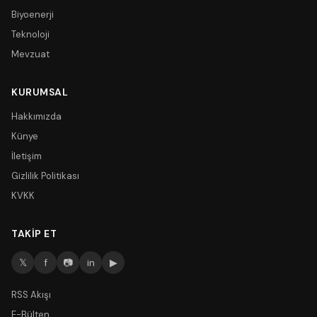
Biyoenerji
Teknoloji
Mevzuat
KURUMSAL
Hakkımızda
Künye
İletişim
Gizlilik Politikası
KVKK
TAKIP ET
𝕏
f
📷
in
▶
RSS Akışı
E-Bülten