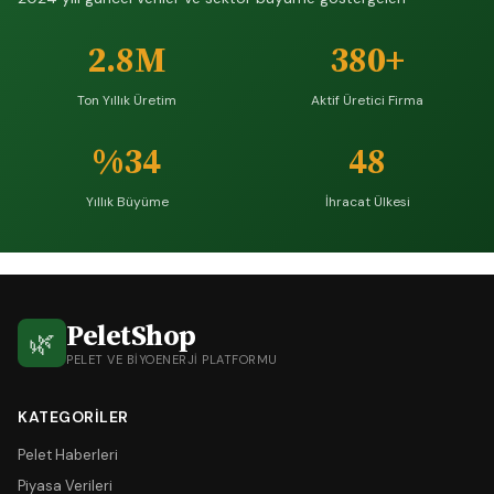
2.8M
380+
Ton Yıllık Üretim
Aktif Üretici Firma
%34
48
Yıllık Büyüme
İhracat Ülkesi
PeletShop
🌿
PELET VE BIYOENERJI PLATFORMU
KATEGORILER
Pelet Haberleri
Piyasa Verileri