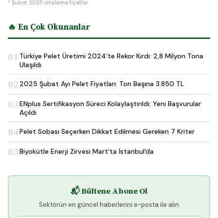
* Şubat 2025 ortalama fiyatlar
🔥 En Çok Okunanlar
01
Türkiye Pelet Üretimi 2024'te Rekor Kırdı: 2,8 Milyon Tona
Ulaşıldı
02
2025 Şubat Ayı Pelet Fiyatları: Ton Başına 3.850 TL
03
ENplus Sertifikasyon Süreci Kolaylaştırıldı: Yeni Başvurular
Açıldı
04
Pelet Sobası Seçerken Dikkat Edilmesi Gereken 7 Kriter
05
Biyokütle Enerji Zirvesi Mart'ta İstanbul'da
📬 Bültene Abone Ol
Sektörün en güncel haberlerini e-posta ile alın