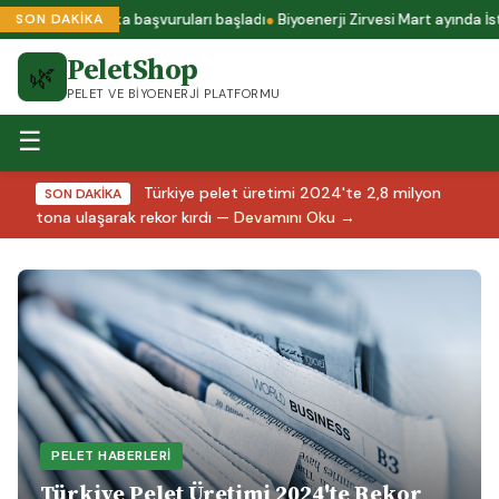
lus A1 sertifika başvuruları başladı
Biyoenerji Zirvesi Mart ayında İsta
SON DAKİKA
PeletShop
🌿
PELET VE BIYOENERJI PLATFORMU
☰
Türkiye pelet üretimi 2024'te 2,8 milyon
SON DAKİKA
tona ulaşarak rekor kırdı —
Devamını Oku →
PELET HABERLERI
Türkiye Pelet Üretimi 2024'te Rekor