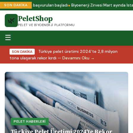
s A1 sertifika başvuruları başladı
Biyoenerji Zirvesi Mart ayında İstanb
SON DAKİKA
PeletShop
🌿
PELET VE BIYOENERJI PLATFORMU
☰
Türkiye pelet üretimi 2024'te 2,8 milyon
SON DAKİKA
tona ulaşarak rekor kırdı —
Devamını Oku →
PELET HABERLERI
Türkiye Pelet Üretimi 2024'te Rekor