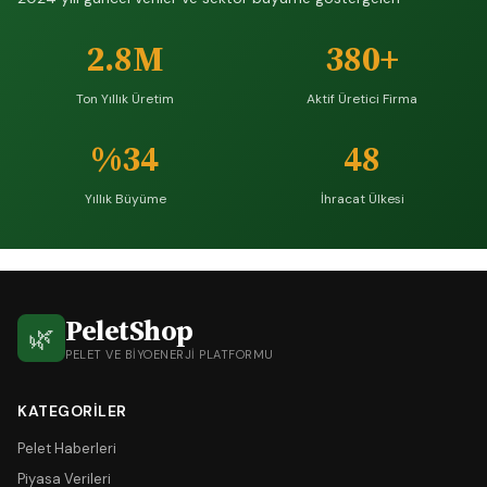
2.8M
380+
Ton Yıllık Üretim
Aktif Üretici Firma
%34
48
Yıllık Büyüme
İhracat Ülkesi
PeletShop
🌿
PELET VE BIYOENERJI PLATFORMU
KATEGORILER
Pelet Haberleri
Piyasa Verileri