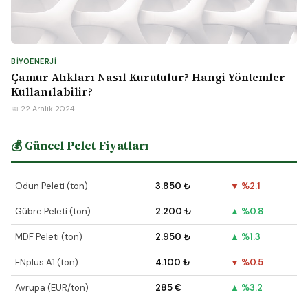
BIYOENERJI
Çamur Atıkları Nasıl Kurutulur? Hangi Yöntemler
Kullanılabilir?
📅 22 Aralık 2024
💰 Güncel Pelet Fiyatları
Odun Peleti (ton)
3.850 ₺
▼ %2.1
Gübre Peleti (ton)
2.200 ₺
▲ %0.8
MDF Peleti (ton)
2.950 ₺
▲ %1.3
ENplus A1 (ton)
4.100 ₺
▼ %0.5
Avrupa (EUR/ton)
285 €
▲ %3.2