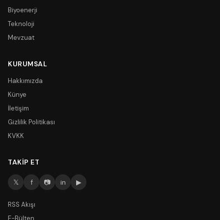
Biyoenerji
Teknoloji
Mevzuat
KURUMSAL
Hakkımızda
Künye
İletişim
Gizlilik Politikası
KVKK
TAKIP ET
𝕏
f
📷
in
▶
RSS Akışı
E-Bülten