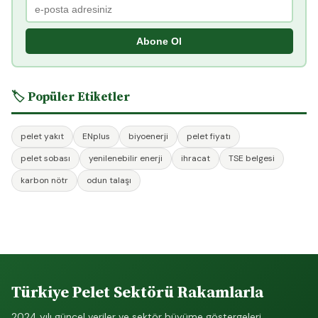
Abone Ol
🏷️ Popüler Etiketler
pelet yakıt
ENplus
biyoenerji
pelet fiyatı
pelet sobası
yenilenebilir enerji
ihracat
TSE belgesi
karbon nötr
odun talaşı
Türkiye Pelet Sektörü Rakamlarla
2024 yılı güncel veriler ve sektör büyüme göstergeleri