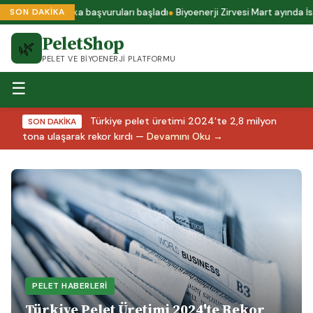
plus A1 sertifika başvuruları başladı
Biyoenerji Zirvesi Mart ayında İst
SON DAKİKA
PeletShop
🌿
PELET VE BIYOENERJI PLATFORMU
☰
Türkiye pelet üretimi 2024'te 2,8 milyon
SON DAKİKA
tona ulaşarak rekor kırdı —
Devamını Oku →
PELET HABERLERI
Türkiye Pelet Üretimi 2024'te Rekor