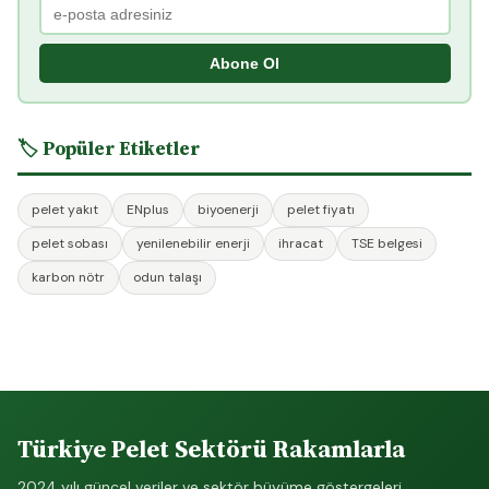
Abone Ol
🏷️ Popüler Etiketler
pelet yakıt
ENplus
biyoenerji
pelet fiyatı
pelet sobası
yenilenebilir enerji
ihracat
TSE belgesi
karbon nötr
odun talaşı
Türkiye Pelet Sektörü Rakamlarla
2024 yılı güncel veriler ve sektör büyüme göstergeleri