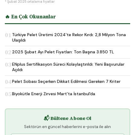
* Şubat 2025 ortalama fiyatlar
🔥 En Çok Okunanlar
01
Türkiye Pelet Üretimi 2024'te Rekor Kırdı: 2,8 Milyon Tona
Ulaşıldı
02
2025 Şubat Ayı Pelet Fiyatları: Ton Başına 3.850 TL
03
ENplus Sertifikasyon Süreci Kolaylaştırıldı: Yeni Başvurular
Açıldı
04
Pelet Sobası Seçerken Dikkat Edilmesi Gereken 7 Kriter
05
Biyokütle Enerji Zirvesi Mart'ta İstanbul'da
📬 Bültene Abone Ol
Sektörün en güncel haberlerini e-posta ile alın