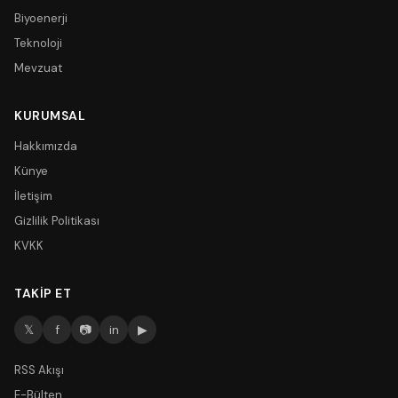
Biyoenerji
Teknoloji
Mevzuat
KURUMSAL
Hakkımızda
Künye
İletişim
Gizlilik Politikası
KVKK
TAKIP ET
𝕏
f
📷
in
▶
RSS Akışı
E-Bülten