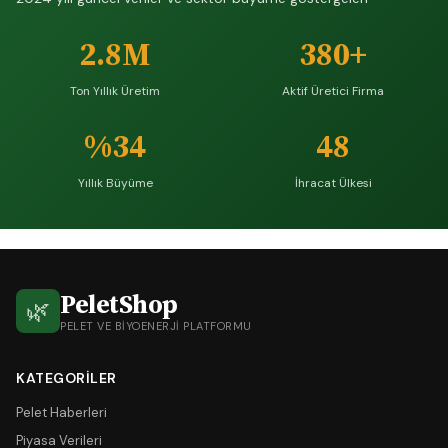
2.8M
380+
Ton Yıllık Üretim
Aktif Üretici Firma
%34
48
Yıllık Büyüme
İhracat Ülkesi
PeletShop
🌿
PELET VE BIYOENERJI PLATFORMU
KATEGORILER
Pelet Haberleri
Piyasa Verileri