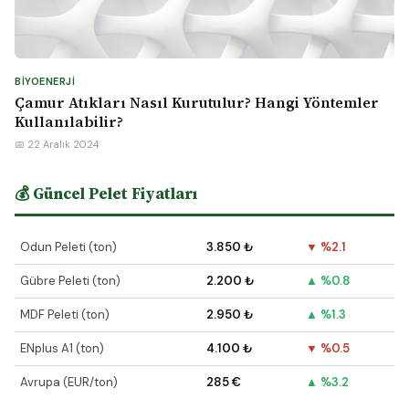
BIYOENERJI
Çamur Atıkları Nasıl Kurutulur? Hangi Yöntemler
Kullanılabilir?
📅 22 Aralık 2024
💰 Güncel Pelet Fiyatları
Odun Peleti (ton)
3.850 ₺
▼ %2.1
Gübre Peleti (ton)
2.200 ₺
▲ %0.8
MDF Peleti (ton)
2.950 ₺
▲ %1.3
ENplus A1 (ton)
4.100 ₺
▼ %0.5
Avrupa (EUR/ton)
285 €
▲ %3.2