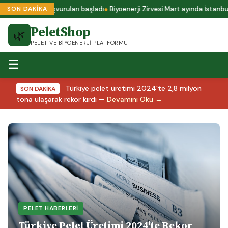
 sertifika başvuruları başladı
Biyoenerji Zirvesi Mart ayında İstanbul'd
SON DAKİKA
PeletShop
🌿
PELET VE BIYOENERJI PLATFORMU
☰
Türkiye pelet üretimi 2024'te 2,8 milyon
SON DAKİKA
tona ulaşarak rekor kırdı —
Devamını Oku →
PELET HABERLERI
Türkiye Pelet Üretimi 2024'te Rekor