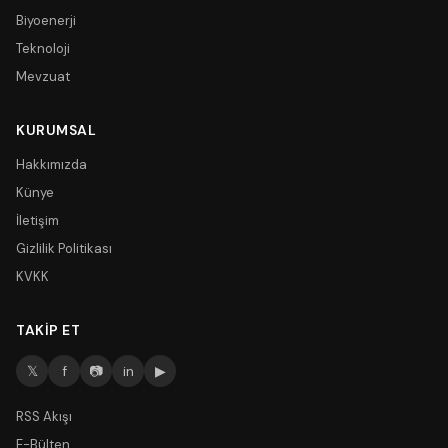
Biyoenerji
Teknoloji
Mevzuat
KURUMSAL
Hakkımızda
Künye
İletişim
Gizlilik Politikası
KVKK
TAKIP ET
𝕏
f
📷
in
▶
RSS Akışı
E-Bülten