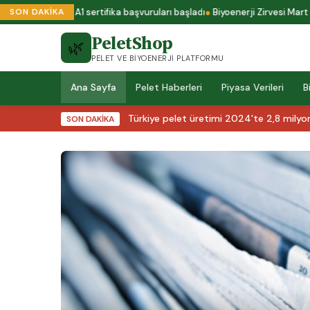
Yeni ENplus A1 sertifika başvuruları başladı
Biyoenerji Zirvesi Mart ay
SON DAKİKA
PeletShop
🌿
PELET VE BIYOENERJI PLATFORMU
Ana Sayfa
Pelet Haberleri
Piyasa Verileri
B
Türkiye pelet üretimi 2024'te 2,8 milyon
SON DAKİKA