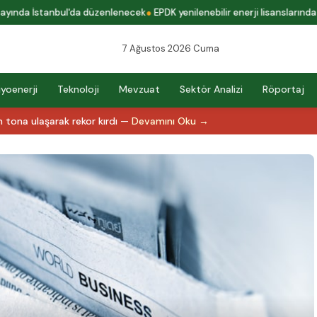
ında İstanbul'da düzenlenecek
EPDK yenilenebilir enerji lisanslarında yen
7 Ağustos 2026 Cuma
iyoenerji
Teknoloji
Mevzuat
Sektör Analizi
Röportaj
 tona ulaşarak rekor kırdı —
Devamını Oku →