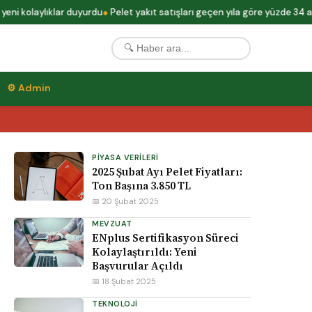
i kolaylıklar duyurdu
Pelet yakıt satışları geçen yıla göre yüzde 34 arttı
⚙ Admin
PIYASA VERILERI
2025 Şubat Ayı Pelet Fiyatları:
Ton Başına 3.850 TL
📅 20 Şubat 2025
MEVZUAT
ENplus Sertifikasyon Süreci
Kolaylaştırıldı: Yeni
Başvurular Açıldı
📅 18 Şubat 2025
TEKNOLOJI