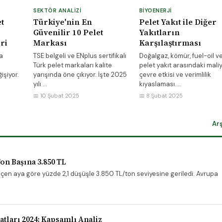
SEKTÖR ANALIZI
BIYOENERJI
t
Türkiye'nin En
Pelet Yakıt ile Diğer
Güvenilir 10 Pelet
Yakıtların
ri
Markası
Karşılaştırması
a
TSE belgeli ve ENplus sertifikalı
Doğalgaz, kömür, fuel-oil v
Türk pelet markaları kalite
pelet yakıt arasındaki maliy
işiyor.
yarışında öne çıkıyor. İşte 2025
çevre etkisi ve verimlilik
yılı ...
kıyaslaması....
📅 10 Şubat 2025
📅 8 Şubat 2025
Ar
Ton Başına 3.850 TL
eçen aya göre yüzde 2,1 düşüşle 3.850 TL/ton seviyesine geriledi. Avrupa
atları 2024: Kapsamlı Analiz