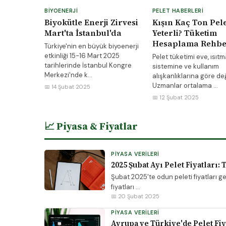
BIYOENERJI
PELET HABERLERI
Biyokütle Enerji Zirvesi
Kışın Kaç Ton Pele
Mart'ta İstanbul'da
Yeterli? Tüketim
Hesaplama Rehbe
Türkiye'nin en büyük biyoenerji
etkinliği 15-16 Mart 2025
Pelet tüketimi eve, ısıtm
tarihlerinde İstanbul Kongre
sistemine ve kullanım
Merkezi'nde k...
alışkanlıklarına göre değ
Uzmanlar ortalama ...
📅 14 Şubat 2025
📅 12 Şubat 2025
📈 Piyasa & Fiyatlar
PIYASA VERILERI
2025 Şubat Ayı Pelet Fiyatları: 
Şubat 2025'te odun peleti fiyatları g
fiyatları ...
📅 20 Şubat 2025
PIYASA VERILERI
Avrupa ve Türkiye'de Pelet Fiy