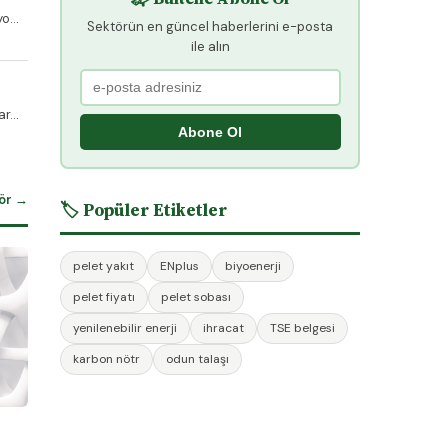
o...
Sektörün en güncel haberlerini e-posta
ile alın
r...
Abone Ol
ör →
🏷️ Popüler Etiketler
pelet yakıt
ENplus
biyoenerji
pelet fiyatı
pelet sobası
yenilenebilir enerji
ihracat
TSE belgesi
karbon nötr
odun talaşı