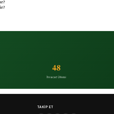
ur?
ir?
48
İhracat Ülkesi
TAKIP ET