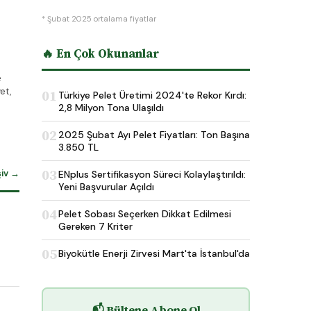
* Şubat 2025 ortalama fiyatlar
🔥 En Çok Okunanlar
e
et,
01
Türkiye Pelet Üretimi 2024'te Rekor Kırdı:
2,8 Milyon Tona Ulaşıldı
02
2025 Şubat Ayı Pelet Fiyatları: Ton Başına
3.850 TL
03
şiv →
ENplus Sertifikasyon Süreci Kolaylaştırıldı:
Yeni Başvurular Açıldı
04
Pelet Sobası Seçerken Dikkat Edilmesi
Gereken 7 Kriter
05
Biyokütle Enerji Zirvesi Mart'ta İstanbul'da
📬 Bültene Abone Ol