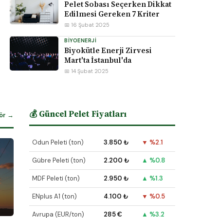
Pelet Sobası Seçerken Dikkat
Edilmesi Gereken 7 Kriter
📅 16 Şubat 2025
BIYOENERJI
Biyokütle Enerji Zirvesi
Mart'ta İstanbul'da
📅 14 Şubat 2025
💰 Güncel Pelet Fiyatları
ör →
Odun Peleti (ton)
3.850 ₺
▼ %2.1
Gübre Peleti (ton)
2.200 ₺
▲ %0.8
MDF Peleti (ton)
2.950 ₺
▲ %1.3
ENplus A1 (ton)
4.100 ₺
▼ %0.5
Avrupa (EUR/ton)
285 €
▲ %3.2