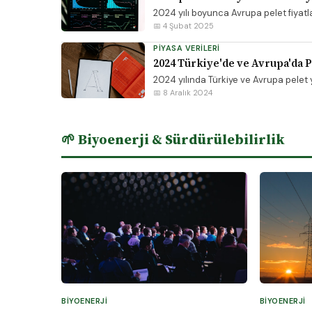
2024 yılı boyunca Avrupa pelet fiyatları
📅 4 Şubat 2025
PIYASA VERILERI
2024 Türkiye'de ve Avrupa'da Pe
2024 yılında Türkiye ve Avrupa pelet yak
📅 8 Aralık 2024
🌱 Biyoenerji & Sürdürülebilirlik
BIYOENERJI
BIYOENERJI