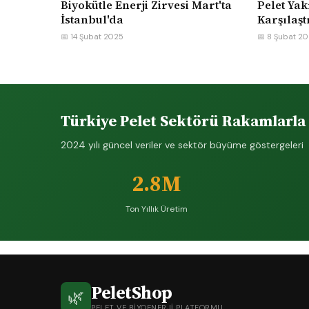
Biyokütle Enerji Zirvesi Mart'ta
Pelet Yak
İstanbul'da
Karşılaşt
📅 14 Şubat 2025
📅 8 Şubat 2
Türkiye Pelet Sektörü Rakamlarla
2024 yılı güncel veriler ve sektör büyüme göstergeleri
2.8M
Ton Yıllık Üretim
PeletShop
🌿
PELET VE BIYOENERJI PLATFORMU