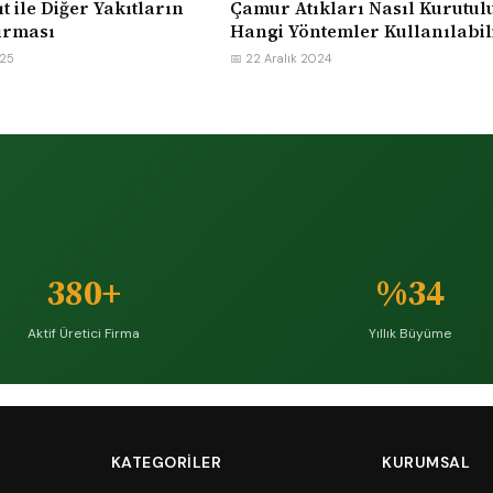
ıt ile Diğer Yakıtların
Çamur Atıkları Nasıl Kurutul
ırması
Hangi Yöntemler Kullanılabil
025
📅 22 Aralık 2024
380+
%34
Aktif Üretici Firma
Yıllık Büyüme
KATEGORILER
KURUMSAL