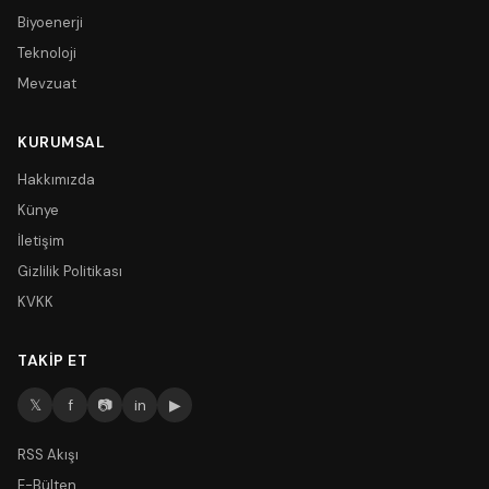
Biyoenerji
Teknoloji
Mevzuat
KURUMSAL
Hakkımızda
Künye
İletişim
Gizlilik Politikası
KVKK
TAKIP ET
𝕏
f
📷
in
▶
RSS Akışı
E-Bülten