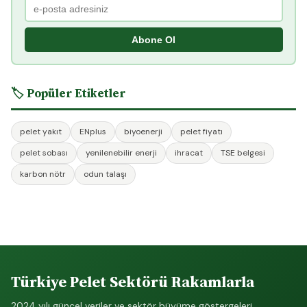
Abone Ol
🏷️ Popüler Etiketler
pelet yakıt
ENplus
biyoenerji
pelet fiyatı
pelet sobası
yenilenebilir enerji
ihracat
TSE belgesi
karbon nötr
odun talaşı
Türkiye Pelet Sektörü Rakamlarla
2024 yılı güncel veriler ve sektör büyüme göstergeleri