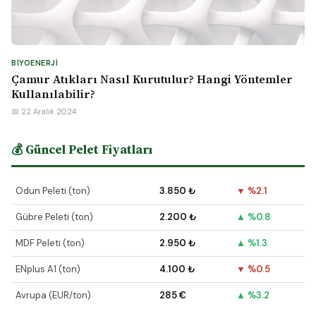
BIYOENERJI
Çamur Atıkları Nasıl Kurutulur? Hangi Yöntemler
Kullanılabilir?
📅 22 Aralık 2024
💰 Güncel Pelet Fiyatları
Odun Peleti (ton)
3.850 ₺
▼ %2.1
Gübre Peleti (ton)
2.200 ₺
▲ %0.8
MDF Peleti (ton)
2.950 ₺
▲ %1.3
ENplus A1 (ton)
4.100 ₺
▼ %0.5
Avrupa (EUR/ton)
285 €
▲ %3.2