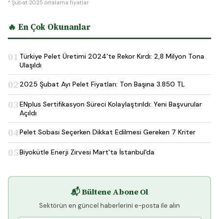
* Şubat 2025 ortalama fiyatlar
🔥 En Çok Okunanlar
01
Türkiye Pelet Üretimi 2024'te Rekor Kırdı: 2,8 Milyon Tona
Ulaşıldı
02
2025 Şubat Ayı Pelet Fiyatları: Ton Başına 3.850 TL
03
ENplus Sertifikasyon Süreci Kolaylaştırıldı: Yeni Başvurular
Açıldı
04
Pelet Sobası Seçerken Dikkat Edilmesi Gereken 7 Kriter
05
Biyokütle Enerji Zirvesi Mart'ta İstanbul'da
📬 Bültene Abone Ol
Sektörün en güncel haberlerini e-posta ile alın