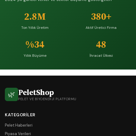
2.8M
380+
Ton Yıllık Üretim
Aktif Üretici Firma
%34
48
Yıllık Büyüme
İhracat Ülkesi
PeletShop
🌿
PELET VE BIYOENERJI PLATFORMU
KATEGORILER
Pelet Haberleri
Piyasa Verileri