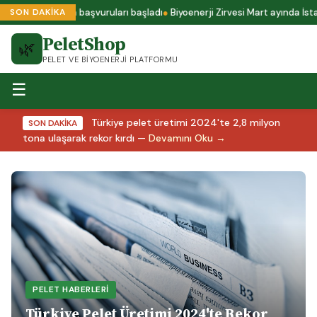
s A1 sertifika başvuruları başladı
Biyoenerji Zirvesi Mart ayında İstanb
SON DAKİKA
PeletShop
🌿
PELET VE BIYOENERJI PLATFORMU
☰
Türkiye pelet üretimi 2024'te 2,8 milyon
SON DAKİKA
tona ulaşarak rekor kırdı —
Devamını Oku →
PELET HABERLERI
Türkiye Pelet Üretimi 2024'te Rekor