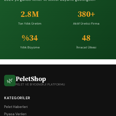
2.8M
380+
Ton Yıllık Üretim
Aktif Üretici Firma
%34
48
Yıllık Büyüme
İhracat Ülkesi
PeletShop
🌿
PELET VE BIYOENERJI PLATFORMU
KATEGORILER
Pelet Haberleri
Piyasa Verileri