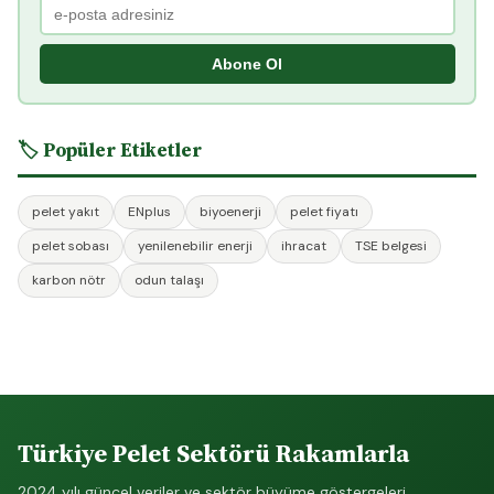
Abone Ol
🏷️ Popüler Etiketler
pelet yakıt
ENplus
biyoenerji
pelet fiyatı
pelet sobası
yenilenebilir enerji
ihracat
TSE belgesi
karbon nötr
odun talaşı
Türkiye Pelet Sektörü Rakamlarla
2024 yılı güncel veriler ve sektör büyüme göstergeleri