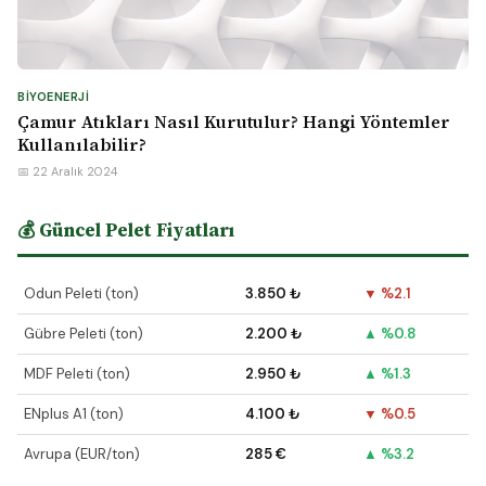
BIYOENERJI
Çamur Atıkları Nasıl Kurutulur? Hangi Yöntemler
Kullanılabilir?
📅 22 Aralık 2024
💰 Güncel Pelet Fiyatları
Odun Peleti (ton)
3.850 ₺
▼ %2.1
Gübre Peleti (ton)
2.200 ₺
▲ %0.8
MDF Peleti (ton)
2.950 ₺
▲ %1.3
ENplus A1 (ton)
4.100 ₺
▼ %0.5
Avrupa (EUR/ton)
285 €
▲ %3.2