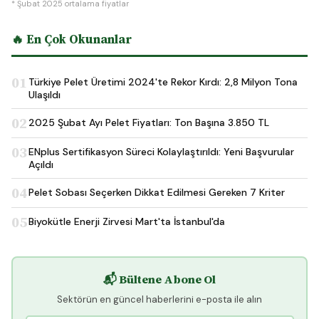
* Şubat 2025 ortalama fiyatlar
🔥 En Çok Okunanlar
01
Türkiye Pelet Üretimi 2024'te Rekor Kırdı: 2,8 Milyon Tona
Ulaşıldı
02
2025 Şubat Ayı Pelet Fiyatları: Ton Başına 3.850 TL
03
ENplus Sertifikasyon Süreci Kolaylaştırıldı: Yeni Başvurular
Açıldı
04
Pelet Sobası Seçerken Dikkat Edilmesi Gereken 7 Kriter
05
Biyokütle Enerji Zirvesi Mart'ta İstanbul'da
📬 Bültene Abone Ol
Sektörün en güncel haberlerini e-posta ile alın