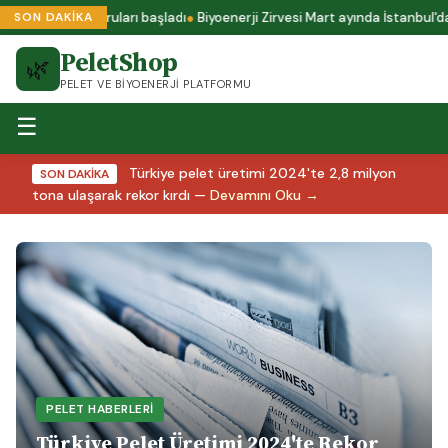
rtifika başvuruları başladı
Biyoenerji Zirvesi Mart ayında İstanbul'da d
SON DAKİKA
PeletShop
🌿
PELET VE BIYOENERJI PLATFORMU
☰
Türkiye pelet üretimi 2024'te 2,8 milyon
SON DAKİKA
tona ulaşarak rekor kırdı —
Devamını Oku →
PELET HABERLERI
Türkiye Pelet Üretimi 2024'te Rekor