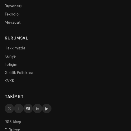
Biyoenerji
Teknoloji
Mevzuat
KURUMSAL
Hakkımızda
Künye
İletişim
Gizlilik Politikası
KVKK
TAKIP ET
𝕏
f
📷
in
▶
RSS Akışı
E-Bülten