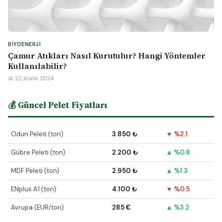
BIYOENERJI
Çamur Atıkları Nasıl Kurutulur? Hangi Yöntemler
Kullanılabilir?
📅 22 Aralık 2024
💰 Güncel Pelet Fiyatları
Odun Peleti (ton)
3.850 ₺
▼ %2.1
Gübre Peleti (ton)
2.200 ₺
▲ %0.8
MDF Peleti (ton)
2.950 ₺
▲ %1.3
ENplus A1 (ton)
4.100 ₺
▼ %0.5
Avrupa (EUR/ton)
285 €
▲ %3.2