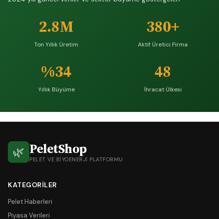
2.8M
380+
Ton Yıllık Üretim
Aktif Üretici Firma
%34
48
Yıllık Büyüme
İhracat Ülkesi
PeletShop
🌿
PELET VE BIYOENERJI PLATFORMU
KATEGORILER
Pelet Haberleri
Piyasa Verileri