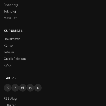
Biyoenerji
Teknoloji
Mevzuat
KURUMSAL
Hakkımızda
Künye
İletişim
Gizlilik Politikası
KVKK
TAKIP ET
𝕏
f
📷
in
▶
RSS Akışı
E-Bülten