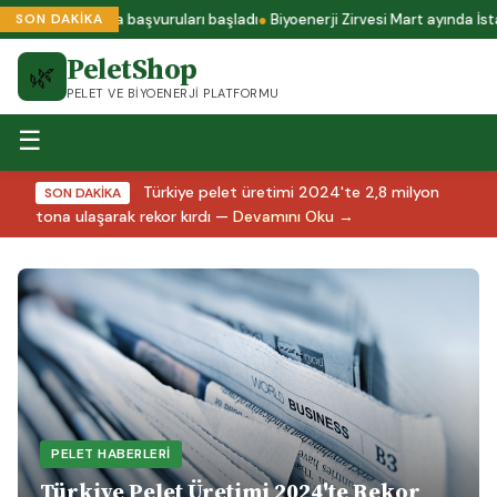
us A1 sertifika başvuruları başladı
Biyoenerji Zirvesi Mart ayında İstan
SON DAKİKA
PeletShop
🌿
PELET VE BIYOENERJI PLATFORMU
☰
Türkiye pelet üretimi 2024'te 2,8 milyon
SON DAKİKA
tona ulaşarak rekor kırdı —
Devamını Oku →
PELET HABERLERI
Türkiye Pelet Üretimi 2024'te Rekor