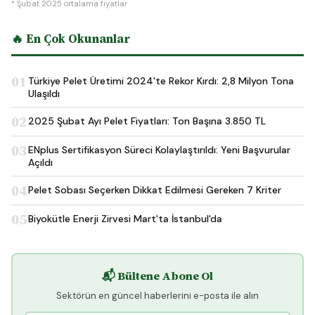
* Şubat 2025 ortalama fiyatlar
🔥 En Çok Okunanlar
01
Türkiye Pelet Üretimi 2024'te Rekor Kırdı: 2,8 Milyon Tona
Ulaşıldı
02
2025 Şubat Ayı Pelet Fiyatları: Ton Başına 3.850 TL
03
ENplus Sertifikasyon Süreci Kolaylaştırıldı: Yeni Başvurular
Açıldı
04
Pelet Sobası Seçerken Dikkat Edilmesi Gereken 7 Kriter
05
Biyokütle Enerji Zirvesi Mart'ta İstanbul'da
📬 Bültene Abone Ol
Sektörün en güncel haberlerini e-posta ile alın