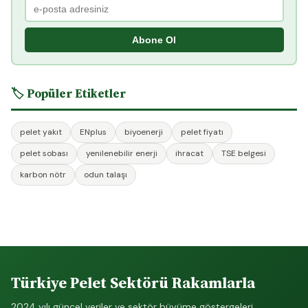
Abone Ol
🏷️ Popüler Etiketler
pelet yakıt
ENplus
biyoenerji
pelet fiyatı
pelet sobası
yenilenebilir enerji
ihracat
TSE belgesi
karbon nötr
odun talaşı
Türkiye Pelet Sektörü Rakamlarla
2024 yılı güncel veriler ve sektör büyüme göstergeleri