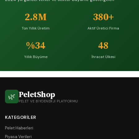
2.8M
380+
Ton Yıllık Üretim
Aktif Üretici Firma
%34
48
Yıllık Büyüme
İhracat Ülkesi
PeletShop
🌿
PELET VE BIYOENERJI PLATFORMU
KATEGORILER
Pelet Haberleri
Piyasa Verileri