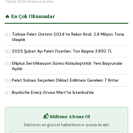
* Şubat 2025 ortalama fiyatlar
🔥 En Çok Okunanlar
01
Türkiye Pelet Üretimi 2024'te Rekor Kırdı: 2,8 Milyon Tona
Ulaşıldı
02
2025 Şubat Ayı Pelet Fiyatları: Ton Başına 3.850 TL
03
ENplus Sertifikasyon Süreci Kolaylaştırıldı: Yeni Başvurular
Açıldı
04
Pelet Sobası Seçerken Dikkat Edilmesi Gereken 7 Kriter
05
Biyokütle Enerji Zirvesi Mart'ta İstanbul'da
📬 Bültene Abone Ol
Sektörün en güncel haberlerini e-posta ile alın