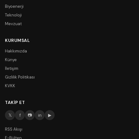
Biyoenerji
Teknoloji
Mevzuat
KURUMSAL
Hakkımızda
Künye
İletişim
Gizlilik Politikası
KVKK
TAKIP ET
𝕏
f
📷
in
▶
RSS Akışı
E-Bülten