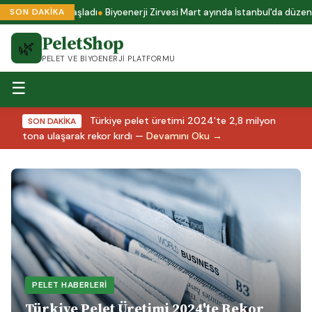
başvuruları başladı
Biyoenerji Zirvesi Mart ayında İstanbul'da düzenlen
SON DAKİKA
PeletShop
🌿
PELET VE BIYOENERJI PLATFORMU
☰
Türkiye pelet üretimi 2024'te 2,8 milyon
SON DAKİKA
tona ulaşarak rekor kırdı —
Devamını Oku →
PELET HABERLERI
Türkiye Pelet Üretimi 2024'te Rekor