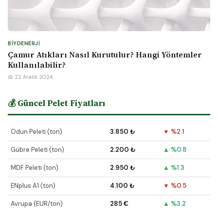
BIYOENERJI
Çamur Atıkları Nasıl Kurutulur? Hangi Yöntemler
Kullanılabilir?
📅 22 Aralık 2024
💰 Güncel Pelet Fiyatları
Odun Peleti (ton)
3.850 ₺
▼ %2.1
Gübre Peleti (ton)
2.200 ₺
▲ %0.8
MDF Peleti (ton)
2.950 ₺
▲ %1.3
ENplus A1 (ton)
4.100 ₺
▼ %0.5
Avrupa (EUR/ton)
285 €
▲ %3.2