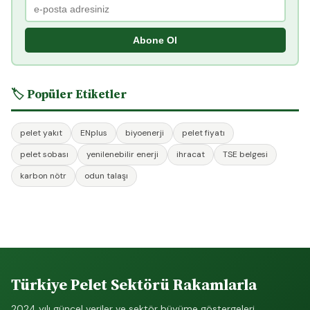
Abone Ol
🏷️ Popüler Etiketler
pelet yakıt
ENplus
biyoenerji
pelet fiyatı
pelet sobası
yenilenebilir enerji
ihracat
TSE belgesi
karbon nötr
odun talaşı
Türkiye Pelet Sektörü Rakamlarla
2024 yılı güncel veriler ve sektör büyüme göstergeleri